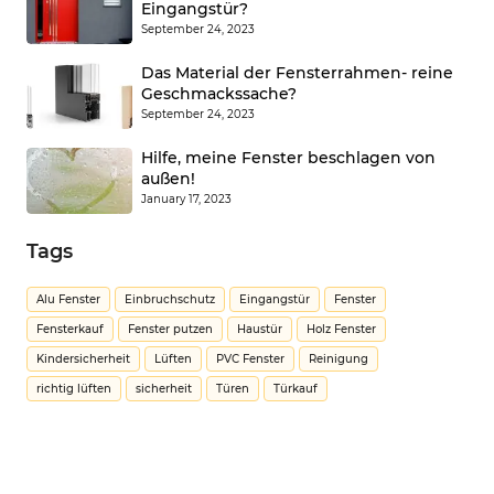
Eingangstür?
September 24, 2023
Das Material der Fensterrahmen- reine
Geschmackssache?
September 24, 2023
Hilfe, meine Fenster beschlagen von
außen!
January 17, 2023
Tags
Alu Fenster
Einbruchschutz
Eingangstür
Fenster
Fensterkauf
Fenster putzen
Haustür
Holz Fenster
Kindersicherheit
Lüften
PVC Fenster
Reinigung
richtig lüften
sicherheit
Türen
Türkauf