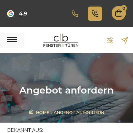
Skip
to
0
4.9
content
Angebot anfordern
HOME
»
ANGEBOT ANFORDERN
BEKANNT AUS: