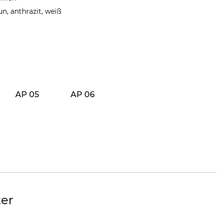
n, anthrazit, weiß
AP 05
AP 06
er