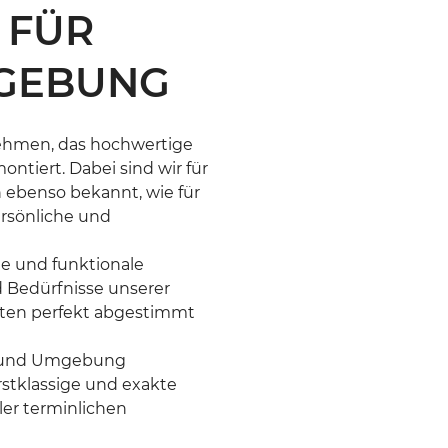
 FÜR
GEBUNG
nehmen, das hochwertige
tiert. Dabei sind wir für
n ebenso bekannt, wie für
rsönliche und
le und funktionale
 Bedürfnisse unserer
iten perfekt abgestimmt
rg und Umgebung
rstklassige und exakte
ler terminlichen