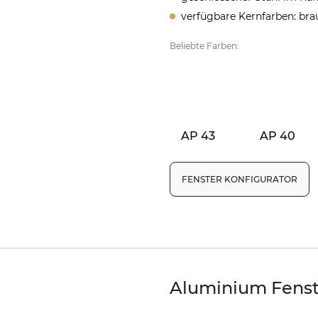
verfügbare Kernfarben: brau
Beliebte Farben:
AP 43
AP 40
FENSTER KONFIGURATOR
Aluminium Fenst